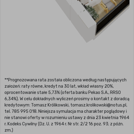
**Prognozowana rata została obliczona według następujących
założeń: raty równe, kredyt na 30 lat, wkład własny 20%,
oprocentowanie stałe 5,73% (oferta banku Pekao S.A., RRSO
6,34%). W celu dokładnych wyliczeń prosimy o kontakt z doradcą
kredytowym: Tomasz Królikowski, tomasz.krolikowski@notus.pl,
tel. 785 995 018. Niniejsza symulacja ma charakter poglądowy i
nie stanowi oferty w rozumieniu ustawy z dnia 23 kwietnia 1964
r. Kodeks Cywilny (Dz. U. z 1964 r. Nr str. 2/2 16 poz. 93; z późn.
zm.)