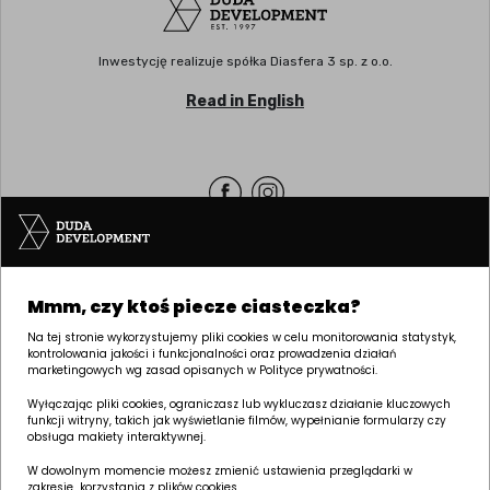
Inwestycję realizuje spółka Diasfera 3 sp. z o.o.
Read in English
Siedziba | POZNAŃ
Mmm, czy ktoś piecze ciasteczka?
ul. Palacza 144, 60-278 Poznań
tel:
+48 61 646 84 44
Na tej stronie wykorzystujemy pliki cookies w celu monitorowania statystyk,
kontrolowania jakości i funkcjonalności oraz prowadzenia działań
biuro@dudadevelopment.pl
marketingowych wg zasad opisanych w Polityce prywatności.
marketing@dudadevelopment.pl
Wyłączając pliki cookies, ograniczasz lub wykluczasz działanie kluczowych
funkcji witryny, takich jak wyświetlanie filmów, wypełnianie formularzy czy
obsługa makiety interaktywnej.
W dowolnym momencie możesz zmienić ustawienia przeglądarki w
zakresie korzystania z plików cookies.