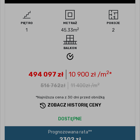
PIĘTRO
METRAŻ
POKOJE
2
1
45.33
m
2
BALKON
2
494 097
zł
10 900
zł /m
*
2
516 762
zł
11 400
zł /m
*Najniższa cena z 30 dni przed obniżką
ZOBACZ HISTORIĘ CENY
DOSTĘPNE
Prognozowana rata**
2302 zł