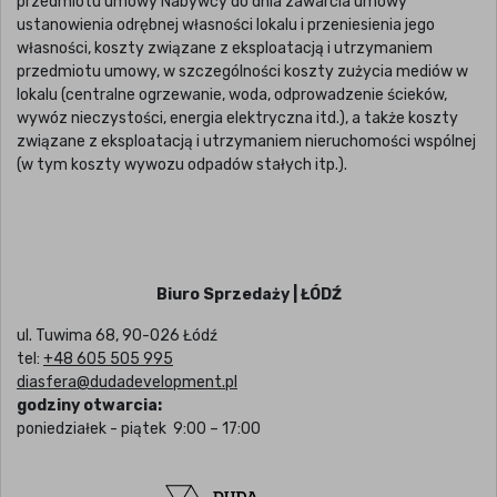
przedmiotu umowy Nabywcy do dnia zawarcia umowy
ustanowienia odrębnej własności lokalu i przeniesienia jego
własności, koszty związane z eksploatacją i utrzymaniem
przedmiotu umowy, w szczególności koszty zużycia mediów w
lokalu (centralne ogrzewanie, woda, odprowadzenie ścieków,
wywóz nieczystości, energia elektryczna itd.), a także koszty
związane z eksploatacją i utrzymaniem nieruchomości wspólnej
(w tym koszty wywozu odpadów stałych itp.).
Biuro Sprzedaży | ŁÓDŹ
ul. Tuwima 68, 90-026 Łódź
tel:
+48 605 505 995
diasfera@dudadevelopment.pl
godziny otwarcia:
poniedziałek - piątek 9:00 – 17:00