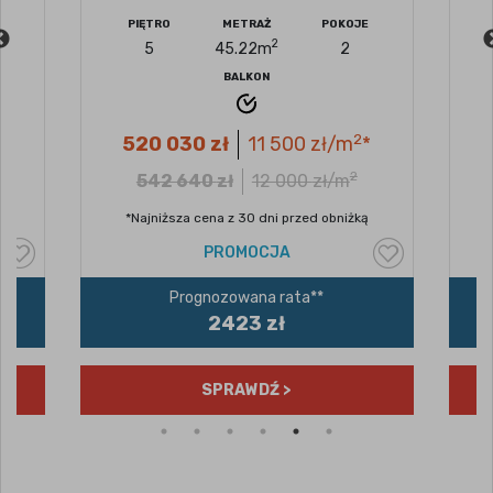
PIĘTRO
METRAŻ
POKOJE
2
5
45.22
m
2
BALKON
2
*
520 030
zł
11 500
zł/m
*
2
542 640
zł
12 000
zł/m
*Najniższa cena z 30 dni przed obniżką
PROMOCJA
Prognozowana rata**
2423 zł
SPRAWDŹ >