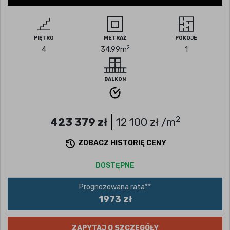
PIĘTRO
METRAŻ
POKOJE
2
4
34.99
m
1
BALKON
2
423 379
zł
12 100
zł /m
ZOBACZ HISTORIĘ CENY
DOSTĘPNE
Prognozowana rata**
1973 zł
ZAPYTAJ O SZCZEGÓŁY