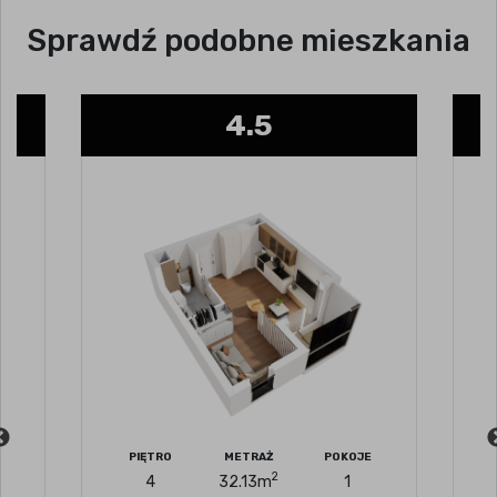
Sprawdź podobne mieszkania
4.5
PIĘTRO
METRAŻ
POKOJE
PI
2
4
32.13
m
1