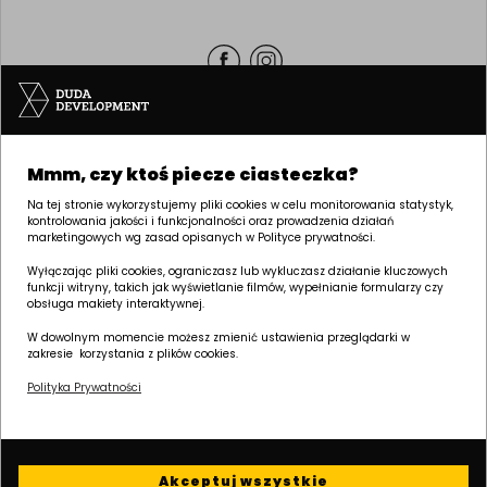
Siedziba | POZNAŃ
Mmm, czy ktoś piecze ciasteczka?
ul. Palacza 144, 60-278 Poznań
tel:
+48 61 646 84 44
Na tej stronie wykorzystujemy pliki cookies w celu monitorowania statystyk,
kontrolowania jakości i funkcjonalności oraz prowadzenia działań
biuro@dudadevelopment.pl
marketingowych wg zasad opisanych w Polityce prywatności.
marketing@dudadevelopment.pl
Wyłączając pliki cookies, ograniczasz lub wykluczasz działanie kluczowych
funkcji witryny, takich jak wyświetlanie filmów, wypełnianie formularzy czy
obsługa makiety interaktywnej.
W dowolnym momencie możesz zmienić ustawienia przeglądarki w
zakresie korzystania z plików cookies.
Polityka Prywatności
Należymy do:
Wspieramy
Wspieramy polski
fundację:
żużel:
Akceptuj wszystkie