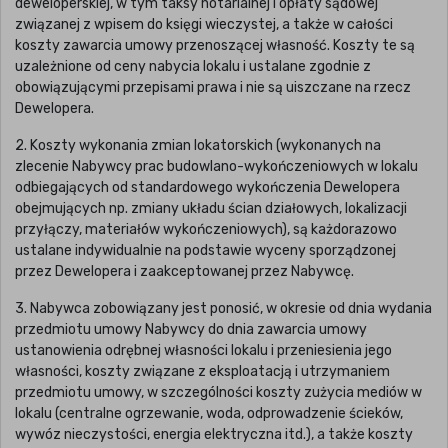
deweloperskiej, w tym taksy notarialnej i opłaty sądowej
związanej z wpisem do księgi wieczystej, a także w całości
koszty zawarcia umowy przenoszącej własność. Koszty te są
uzależnione od ceny nabycia lokalu i ustalane zgodnie z
obowiązującymi przepisami prawa i nie są uiszczane na rzecz
Dewelopera.
2. Koszty wykonania zmian lokatorskich (wykonanych na
zlecenie Nabywcy prac budowlano-wykończeniowych w lokalu
odbiegających od standardowego wykończenia Dewelopera
obejmujących np. zmiany układu ścian działowych, lokalizacji
przyłączy, materiałów wykończeniowych), są każdorazowo
ustalane indywidualnie na podstawie wyceny sporządzonej
przez Dewelopera i zaakceptowanej przez Nabywcę.
3. Nabywca zobowiązany jest ponosić, w okresie od dnia wydania
przedmiotu umowy Nabywcy do dnia zawarcia umowy
ustanowienia odrębnej własności lokalu i przeniesienia jego
własności, koszty związane z eksploatacją i utrzymaniem
przedmiotu umowy, w szczególności koszty zużycia mediów w
lokalu (centralne ogrzewanie, woda, odprowadzenie ścieków,
wywóz nieczystości, energia elektryczna itd.), a także koszty