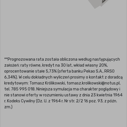
**Prognozowana rata została obliczona według następujących
założeń: raty równe, kredyt na 30 lat, wkład własny 20%,
oprocentowanie stałe 5,73% (oferta banku Pekao S.A., RRSO
6,34%). W celu dokładnych wyliczeń prosimy o kontakt z doradcą
kredytowym: Tomasz Królikowski, tomasz.krolikowski@notus.pl,
tel. 785 995 018. Niniejsza symulacja ma charakter poglądowy i
nie stanowi oferty w rozumieniu ustawy z dnia 23 kwietnia 1964
r. Kodeks Cywilny (Dz. U. z 1964 r. Nr str. 2/2 16 poz. 93; z późn.
zm.)