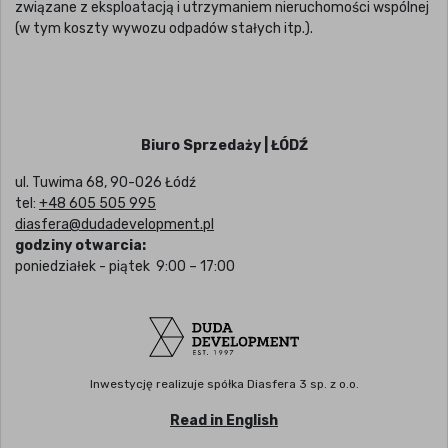
związane z eksploatacją i utrzymaniem nieruchomości wspólnej
(w tym koszty wywozu odpadów stałych itp.).
Biuro Sprzedaży | ŁÓDŹ
ul. Tuwima 68, 90-026 Łódź
tel:
+48 605 505 995
diasfera@dudadevelopment.pl
godziny otwarcia:
poniedziałek - piątek 9:00 – 17:00
Inwestycję realizuje spółka Diasfera 3 sp. z o.o.
Read in English