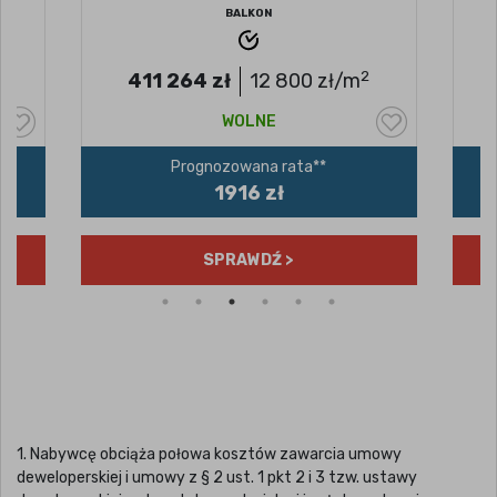
BALKON
2
411 264
zł
12 800
zł/m
4
WOLNE
Prognozowana rata**
1916 zł
SPRAWDŹ >
1. Nabywcę obciąża połowa kosztów zawarcia umowy
deweloperskiej i umowy z § 2 ust. 1 pkt 2 i 3 tzw. ustawy