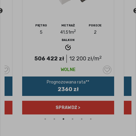
PIĘTRO
METRAŻ
POKOJE
2
5
41.51
m
2
BALKON
2
506 422
zł
12 200
zł/m
WOLNE
Prognozowana rata**
2360 zł
SPRAWDŹ >