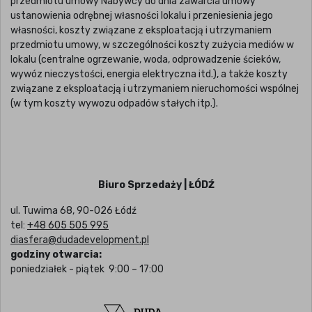
przedmiotu umowy Nabywcy do dnia zawarcia umowy
ustanowienia odrębnej własności lokalu i przeniesienia jego
własności, koszty związane z eksploatacją i utrzymaniem
przedmiotu umowy, w szczególności koszty zużycia mediów w
lokalu (centralne ogrzewanie, woda, odprowadzenie ścieków,
wywóz nieczystości, energia elektryczna itd.), a także koszty
związane z eksploatacją i utrzymaniem nieruchomości wspólnej
(w tym koszty wywozu odpadów stałych itp.).
Biuro Sprzedaży | ŁÓDŹ
ul. Tuwima 68, 90-026 Łódź
tel:
+48 605 505 995
diasfera@dudadevelopment.pl
godziny otwarcia:
poniedziałek - piątek 9:00 – 17:00