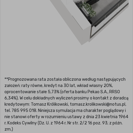
**Prognozowana rata została obliczona według następujących
założeń: raty równe, kredyt na 30 lat, wkład własny 20%,
oprocentowanie stałe 5,73% (oferta banku Pekao S.A., RRSO
6,34%). W celu dokładnych wyliczeń prosimy o kontakt z doradcą
kredytowym: Tomasz Królikowski, tomasz.krolikowski@notus.pl,
tel. 785 995 018. Niniejsza symulacja ma charakter poglądowy i
nie stanowi oferty w rozumieniu ustawy z dnia 23 kwietnia 1964
r. Kodeks Cywilny (Dz. U. z 1964 r. Nr str. 2/2 16 poz. 93; z późn.
zm.)