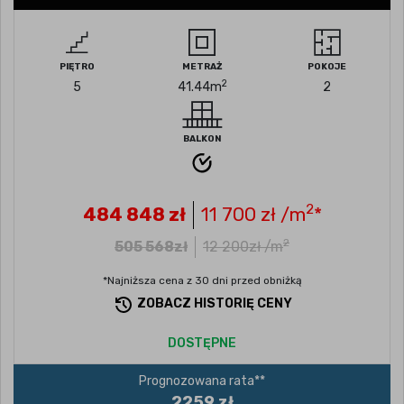
PIĘTRO
METRAŻ
POKOJE
2
5
41.44
m
2
BALKON
2
484 848
zł
11 700
zł /m
*
2
505 568
zł
12 200
zł /m
*Najniższa cena z 30 dni przed obniżką
ZOBACZ HISTORIĘ CENY
DOSTĘPNE
Prognozowana rata**
2259 zł