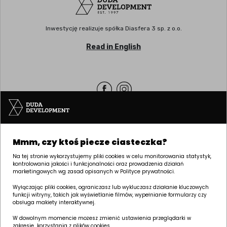
Inwestycję realizuje spółka Diasfera 3 sp. z o.o.
Read in English
Siedziba | POZNAŃ
Mmm, czy ktoś piecze ciasteczka?
ul. Palacza 144, 60-278 Poznań
tel:
+48 61 646 84 44
Na tej stronie wykorzystujemy pliki cookies w celu monitorowania statystyk,
kontrolowania jakości i funkcjonalności oraz prowadzenia działań
biuro@dudadevelopment.pl
marketingowych wg zasad opisanych w Polityce prywatności.
marketing@dudadevelopment.pl
Wyłączając pliki cookies, ograniczasz lub wykluczasz działanie kluczowych
funkcji witryny, takich jak wyświetlanie filmów, wypełnianie formularzy czy
obsługa makiety interaktywnej.
W dowolnym momencie możesz zmienić ustawienia przeglądarki w
zakresie korzystania z plików cookies.