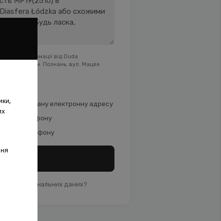
рційної інформації від Duda
ична адреса: м. Познань, вул. Мацея
ики,
mail) на вказану електронну адресу
их
 номер телефону
й номер телефону
ння
ДІСЛАТИ
 ваших персональних даних?