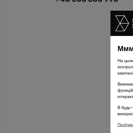
Ммм,
На цьом
контрол
кампані
Вимикаю
функцій
інтерак
В будь-
викорис
Політик