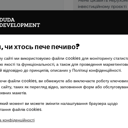
Я надаю згоду на отримання коме
Development Sp. z o.o. SKA, юрид
Палача 144, 60-278 Познань:
 чи хтось пече печиво?
Позначити всі
у сайті ми використовуємо файли cookies для моніторингу статист
в електронній формі (e-
ю якості та функціональності, а також для проведення маркетингов
телефоном, на наданий
й відповідно до принципів, описаних у Політиці конфіденційності.
у формі SMS, на надани
чи файли cookies, ви обмежуєте або виключаєте роботу ключових
 сайту, таких як перегляд відео, заповнення форм або обслуговува
НА
тивних макетів.
який момент ви можете змінити налаштування браузера щодо
+
Хто буде адміністратором
тання файлів cookies.
а конфіденційності