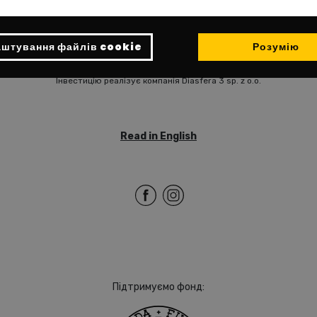
штування файлів cookie
Розумію
Інвестицію реалізує компанія Diasfera 3 sp. z o.o.
Read in English
Підтримуємо фонд: