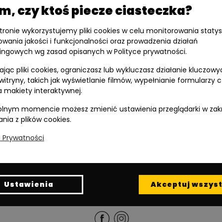
, czy ktoś piecze ciasteczka?
stronie wykorzystujemy pliki cookies w celu monitorowania statys
owania jakości i funkcjonalności oraz prowadzenia działań
ingowych wg zasad opisanych w Polityce prywatności.
jąc pliki cookies, ograniczasz lub wykluczasz działanie kluczowy
 witryny, takich jak wyświetlanie filmów, wypełnianie formularzy 
 makiety interaktywnej.
lnym momencie możesz zmienić ustawienia przeglądarki w zak
ania z plików cookies.
a Prywatności
Inwestycję realizuje spółka Diasfera 3 sp. z o.o.
Read in English
Ustawienia
Akceptuj wszyst