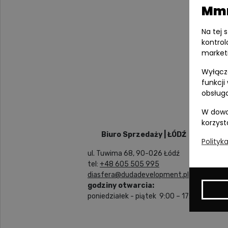
Mmm
Na tej 
kontrol
market
Wyłącza
funkcji
obsługa
W dowo
korzyst
Biuro Sprzedaży | ŁÓDŹ
Polityk
ul. Tuwima 68, 90-026 Łódź
tel:
+48 605 505 995
diasfera@dudadevelopment.pl
godziny otwarcia:
poniedziałek - piątek 9:00 – 17:00