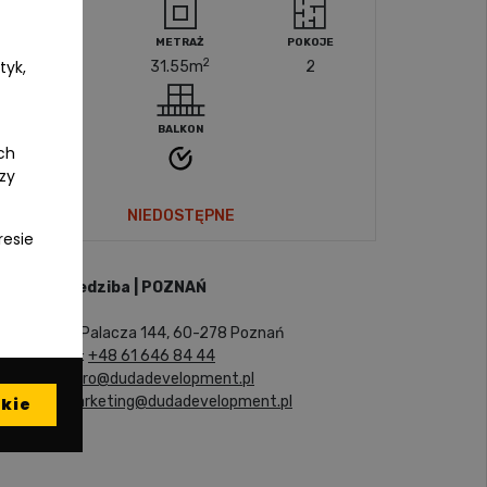
PIĘTRO
METRAŻ
POKOJE
2
tyk,
1
31.55
m
2
BALKON
ch
czy
NIEDOSTĘPNE
resie
Siedziba | POZNAŃ
ul. Palacza 144, 60-278 Poznań
tel:
+48 61 646 84 44
biuro@dudadevelopment.pl
marketing@dudadevelopment.pl
kie