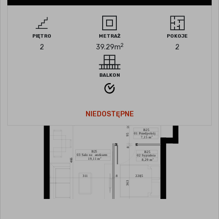
PIĘTRO
METRAŻ
POKOJE
2
2
39.29
m
2
BALKON
NIEDOSTĘPNE