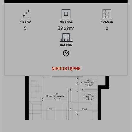
PIĘTRO
METRAŻ
POKOJE
2
5
39.29
m
2
BALKON
NIEDOSTĘPNE