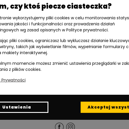
, czy ktoś piecze ciasteczka?
stronie wykorzystujemy pliki cookies w celu monitorowania statys
owania jakości i funkcjonalności oraz prowadzenia działań
ingowych wg zasad opisanych w Polityce prywatności.
jąc pliki cookies, ograniczasz lub wykluczasz działanie kluczowy
 witryny, takich jak wyświetlanie filmów, wypełnianie formularzy 
 makiety interaktywnej.
lnym momencie możesz zmienić ustawienia przeglądarki w zak
ania z plików cookies.
a Prywatności
Inwestycję realizuje spółka Diasfera 3 sp. z o.o.
Read in English
Ustawienia
Akceptuj wszyst