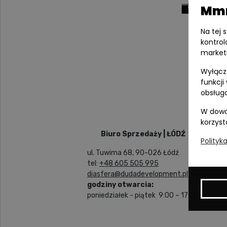
Mmm
Na tej 
kontrol
market
Wyłącza
funkcji
obsługa
W dowo
korzyst
Biuro Sprzedaży | ŁÓDŹ
Polityk
ul. Tuwima 68, 90-026 Łódź
tel:
+48 605 505 995
diasfera@dudadevelopment.pl
godziny otwarcia:
poniedziałek - piątek 9:00 – 17:00