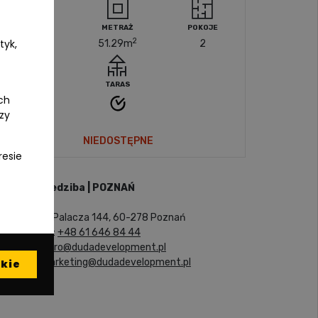
PIĘTRO
METRAŻ
POKOJE
2
tyk,
6
51.29
m
2
TARAS
ch
czy
NIEDOSTĘPNE
resie
Siedziba | POZNAŃ
ul. Palacza 144, 60-278 Poznań
tel:
+48 61 646 84 44
biuro@dudadevelopment.pl
marketing@dudadevelopment.pl
kie