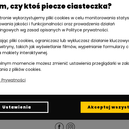
, czy ktoś piecze ciasteczka?
stronie wykorzystujemy pliki cookies w celu monitorowania statys
owania jakości i funkcjonalności oraz prowadzenia działań
ingowych wg zasad opisanych w Polityce prywatności.
jąc pliki cookies, ograniczasz lub wykluczasz działanie kluczowy
 witryny, takich jak wyświetlanie filmów, wypełnianie formularzy 
 makiety interaktywnej.
lnym momencie możesz zmienić ustawienia przeglądarki w zak
ania z plików cookies.
a Prywatności
Inwestycję realizuje spółka Diasfera 3 sp. z o.o.
Read in English
Ustawienia
Akceptuj wszyst