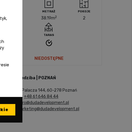
PIĘTRO
METRAŻ
POKOJE
2
tyk,
7
38.19
m
2
TARAS
ch
czy
NIEDOSTĘPNE
resie
Siedziba | POZNAŃ
ul. Palacza 144, 60-278 Poznań
tel:
+48 61 646 84 44
biuro@dudadevelopment.pl
marketing@dudadevelopment.pl
kie