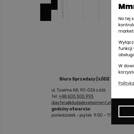
Mmm
Na tej 
kontrol
market
Wyłącza
funkcji
obsługa
W dowo
korzyst
Biuro Sprzedaży | ŁÓDŹ
Polityk
ul. Tuwima 68, 90-026 Łódź
tel:
+48 605 505 995
diasfera@dudadevelopment.pl
godziny otwarcia:
poniedziałek - piątek 9:00 – 17:00