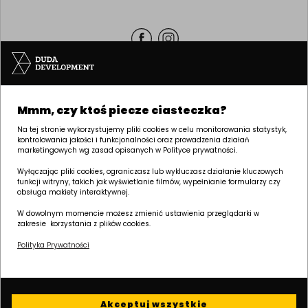
Siedziba | POZNAŃ
Mmm, czy ktoś piecze ciasteczka?
ul. Palacza 144, 60-278 Poznań
tel:
+48 61 646 84 44
Na tej stronie wykorzystujemy pliki cookies w celu monitorowania statystyk,
kontrolowania jakości i funkcjonalności oraz prowadzenia działań
biuro@dudadevelopment.pl
marketingowych wg zasad opisanych w Polityce prywatności.
marketing@dudadevelopment.pl
Wyłączając pliki cookies, ograniczasz lub wykluczasz działanie kluczowych
funkcji witryny, takich jak wyświetlanie filmów, wypełnianie formularzy czy
obsługa makiety interaktywnej.
W dowolnym momencie możesz zmienić ustawienia przeglądarki w
zakresie korzystania z plików cookies.
Polityka Prywatności
Należymy do:
Wspieramy
Wspieramy polski
fundację:
żużel:
Akceptuj wszystkie