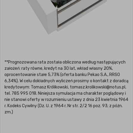
**Prognozowana rata została obliczona według następujących
założeń: raty równe, kredyt na 30 lat, wkład własny 20%,
oprocentowanie stałe 5,73% (oferta banku Pekao S.A., RRSO
6,34%). W celu dokładnych wyliczeń prosimy o kontakt z doradcą
kredytowym: Tomasz Królikowski, tomasz.krolikowski@notus.pl,
tel. 785 995 018. Niniejsza symulacja ma charakter poglądowy i
nie stanowi oferty w rozumieniu ustawy z dnia 23 kwietnia 1964
r. Kodeks Cywilny (Dz. U. z 1964 r. Nr str. 2/2 16 poz. 93; z późn.
zm.)