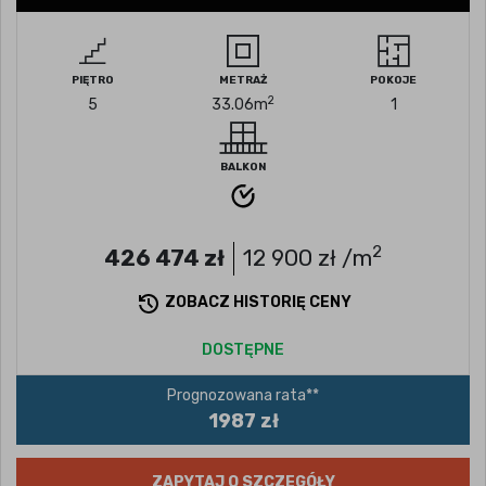
PIĘTRO
METRAŻ
POKOJE
2
5
33.06
m
1
BALKON
2
426 474
zł
12 900
zł /m
ZOBACZ HISTORIĘ CENY
DOSTĘPNE
Prognozowana rata**
1987 zł
ZAPYTAJ O SZCZEGÓŁY