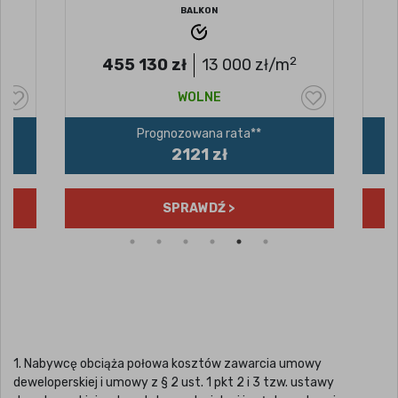
BALKON
BALKON
2
30
zł
13 000
zł/m
394 830
zł
12 30
WOLNE
WOLNE
ognozowana rata**
Prognozowana rata
2121 zł
1840 zł
SPRAWDŹ >
SPRAWDŹ >
1. Nabywcę obciąża połowa kosztów zawarcia umowy
deweloperskiej i umowy z § 2 ust. 1 pkt 2 i 3 tzw. ustawy