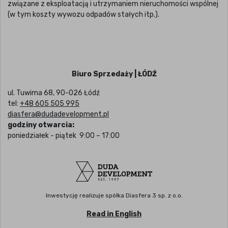
związane z eksploatacją i utrzymaniem nieruchomości wspólnej
(w tym koszty wywozu odpadów stałych itp.).
Biuro Sprzedaży | ŁÓDŹ
ul. Tuwima 68, 90-026 Łódź
tel:
+48 605 505 995
diasfera@dudadevelopment.pl
godziny otwarcia:
poniedziałek - piątek 9:00 – 17:00
Inwestycję realizuje spółka Diasfera 3 sp. z o.o.
Read in English