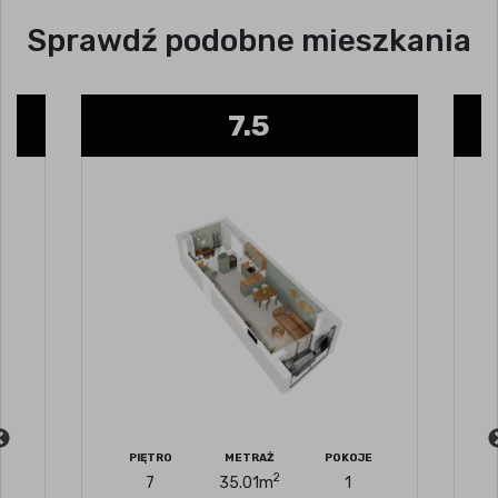
Sprawdź podobne mieszkania
7.5
1.5
METRAŻ
POKOJE
PIĘTRO
METRAŻ
2
2
35.01
m
1
1
32.10
m