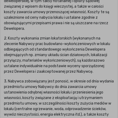
deweloperskiej, w tym taksy notarialnej i opłaty sądowej
związanej z wpisem do księgi wieczystej, a także w całości
koszty zawarcia umowy przenoszącej własność. Koszty te są
uzależnione od ceny nabycia lokalu i ustalane zgodnie z
obowiązującymi przepisami prawa i nie są uiszczane na rzecz
Dewelopera.
2. Koszty wykonania zmian lokatorskich (wykonanych na
zlecenie Nabywcy prac budowlano-wykończeniowych w lokalu
odbiegających od standardowego wykończenia Dewelopera
obejmujących np. zmiany układu ścian działowych, lokalizacji
przyłączy, materiałów wykończeniowych), są każdorazowo
ustalane indywidualnie na podstawie wyceny sporządzonej
przez Dewelopera i zaakceptowanej przez Nabywcę.
3. Nabywca zobowiązany jest ponosić, w okresie od dnia wydania
przedmiotu umowy Nabywcy do dnia zawarcia umowy
ustanowienia odrębnej własności lokalu i przeniesienia jego
własności, koszty związane z eksploatacją i utrzymaniem
przedmiotu umowy, w szczególności koszty zużycia mediów w
lokalu (centralne ogrzewanie, woda, odprowadzenie ścieków,
wywóz nieczystości, energia elektryczna itd.), a także koszty