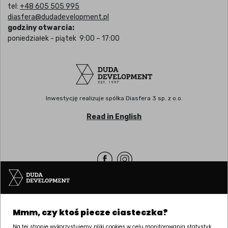
tel:
+48 605 505 995
diasfera@dudadevelopment.pl
godziny otwarcia:
poniedziałek - piątek 9:00 – 17:00
Inwestycję realizuje spółka Diasfera 3 sp. z o.o.
Read in English
Siedziba | POZNAŃ
Mmm, czy ktoś piecze ciasteczka?
ul. Palacza 144, 60-278 Poznań
tel:
+48 61 646 84 44
Na tej stronie wykorzystujemy pliki cookies w celu monitorowania statystyk,