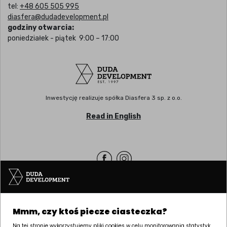
tel:
+48 605 505 995
diasfera@dudadevelopment.pl
godziny otwarcia:
poniedziałek - piątek 9:00 – 17:00
Inwestycję realizuje spółka Diasfera 3 sp. z o.o.
Read in English
Siedziba | POZNAŃ
Mmm, czy ktoś piecze ciasteczka?
ul. Palacza 144, 60-278 Poznań
tel:
+48 61 646 84 44
Na tej stronie wykorzystujemy pliki cookies w celu monitorowania statystyk,