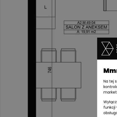
Mmm
Na tej 
kontrol
market
Wyłącza
funkcji
obsługa