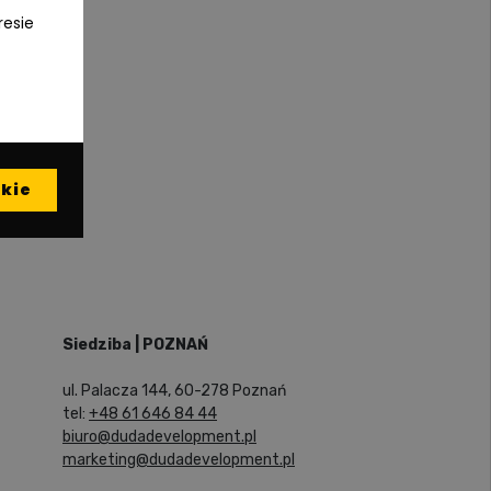
resie
kie
Siedziba | POZNAŃ
ul. Palacza 144, 60-278 Poznań
tel:
+48 61 646 84 44
biuro@dudadevelopment.pl
marketing@dudadevelopment.pl