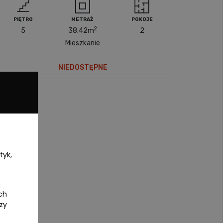
PIĘTRO
METRAŻ
POKOJE
2
5
38.42
m
2
Mieszkanie
NIEDOSTĘPNE
tyk,
ch
czy