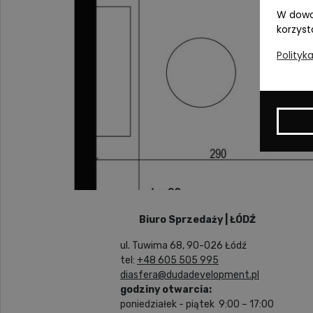
W dowo
korzyst
Polityk
Biuro Sprzedaży | ŁÓDŹ
ul. Tuwima 68, 90-026 Łódź
tel:
+48 605 505 995
diasfera@dudadevelopment.pl
godziny otwarcia:
poniedziałek - piątek 9:00 – 17:00