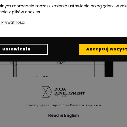
lnym momencie możesz zmienić ustawienia przeglądarki w zak
ania z plików cookies.
a Prywatności
Ustawienia
Akceptuj wszyst
Inwestycję realizuje spółka Diasfera 3 sp. z o.o.
Read in English