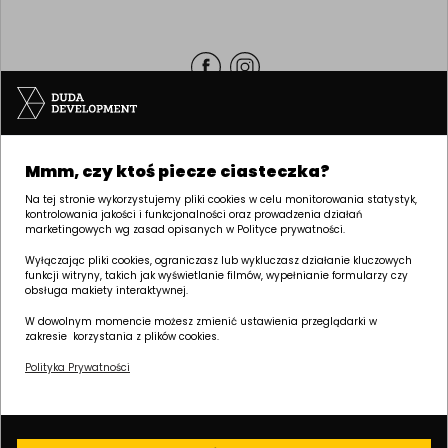
Siedziba | POZNAŃ
Mmm, czy ktoś piecze ciasteczka?
ul. Palacza 144, 60-278 Poznań
tel:
+48 61 646 84 44
Na tej stronie wykorzystujemy pliki cookies w celu monitorowania statystyk,
kontrolowania jakości i funkcjonalności oraz prowadzenia działań
biuro@dudadevelopment.pl
marketingowych wg zasad opisanych w Polityce prywatności.
marketing@dudadevelopment.pl
Wyłączając pliki cookies, ograniczasz lub wykluczasz działanie kluczowych
funkcji witryny, takich jak wyświetlanie filmów, wypełnianie formularzy czy
obsługa makiety interaktywnej.
W dowolnym momencie możesz zmienić ustawienia przeglądarki w
zakresie korzystania z plików cookies.
Polityka Prywatności
Należymy do:
Wspieramy
Wspieramy polski
fundację:
żużel: