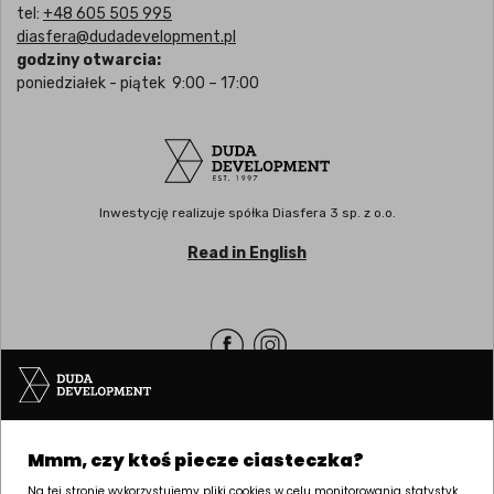
tel:
+48 605 505 995
diasfera@dudadevelopment.pl
godziny otwarcia:
poniedziałek - piątek 9:00 – 17:00
Inwestycję realizuje spółka Diasfera 3 sp. z o.o.
Read in English
Siedziba | POZNAŃ
Mmm, czy ktoś piecze ciasteczka?
ul. Palacza 144, 60-278 Poznań
tel:
+48 61 646 84 44
Na tej stronie wykorzystujemy pliki cookies w celu monitorowania statystyk,