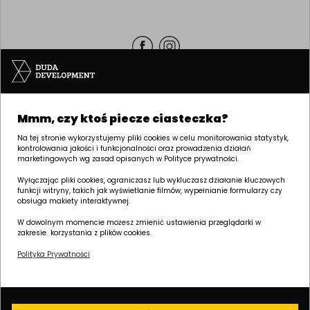
Siedziba | POZNAŃ
Mmm, czy ktoś piecze ciasteczka?
ul. Palacza 144, 60-278 Poznań
tel:
+48 61 646 84 44
Na tej stronie wykorzystujemy pliki cookies w celu monitorowania statystyk,
kontrolowania jakości i funkcjonalności oraz prowadzenia działań
biuro@dudadevelopment.pl
marketingowych wg zasad opisanych w Polityce prywatności.
marketing@dudadevelopment.pl
Wyłączając pliki cookies, ograniczasz lub wykluczasz działanie kluczowych
funkcji witryny, takich jak wyświetlanie filmów, wypełnianie formularzy czy
obsługa makiety interaktywnej.
W dowolnym momencie możesz zmienić ustawienia przeglądarki w
zakresie korzystania z plików cookies.
Polityka Prywatności
Należymy do:
Wspieramy
Wspieramy polski
fundację:
żużel: