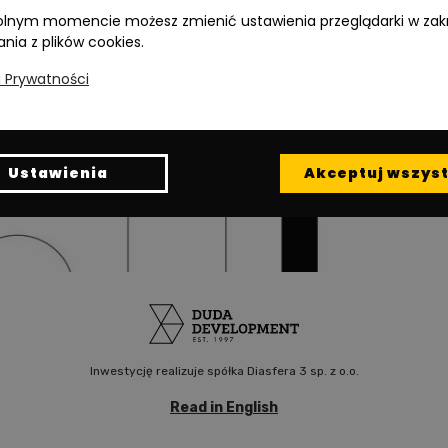
lnym momencie możesz zmienić ustawienia przeglądarki w zak
ania z plików cookies.
a Prywatności
Ustawienia
Akceptuj wszyst
Inwestycję realizuje spółka Diasfera 3 sp. z o.o.
Read in English