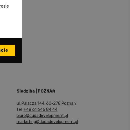
resie
kie
Siedziba | POZNAŃ
ul. Palacza 144, 60-278 Poznań
tel:
+48 61 646 84 44
biuro@dudadevelopment.pl
marketing@dudadevelopment.pl