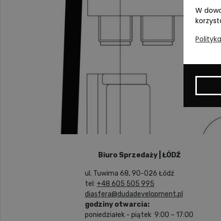
W dowo
korzyst
Polityk
Biuro Sprzedaży | ŁÓDŹ
ul. Tuwima 68, 90-026 Łódź
tel:
+48 605 505 995
diasfera@dudadevelopment.pl
godziny otwarcia:
poniedziałek - piątek 9:00 – 17:00