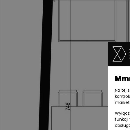
Mmm
Na tej 
kontrol
market
Wyłącza
funkcji
obsługa