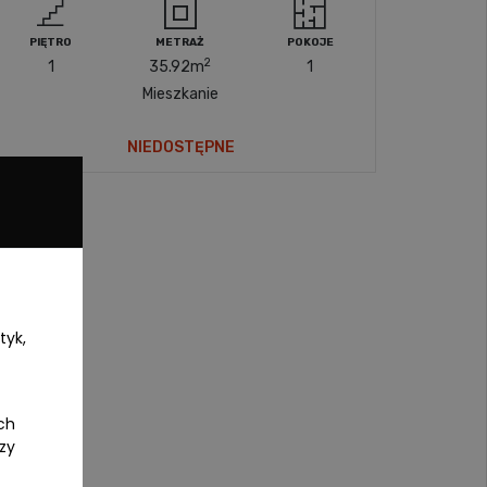
PIĘTRO
METRAŻ
POKOJE
2
1
35.92
m
1
Mieszkanie
NIEDOSTĘPNE
tyk,
ch
czy