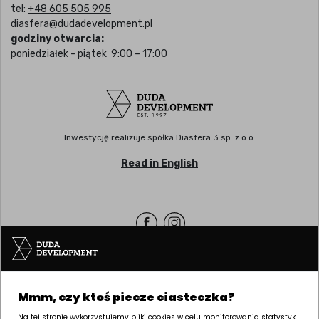
tel:
+48 605 505 995
diasfera@dudadevelopment.pl
godziny otwarcia:
poniedziałek - piątek 9:00 – 17:00
Inwestycję realizuje spółka Diasfera 3 sp. z o.o.
Read in English
Siedziba | POZNAŃ
Mmm, czy ktoś piecze ciasteczka?
ul. Palacza 144, 60-278 Poznań
tel:
+48 61 646 84 44
Na tej stronie wykorzystujemy pliki cookies w celu monitorowania statystyk,