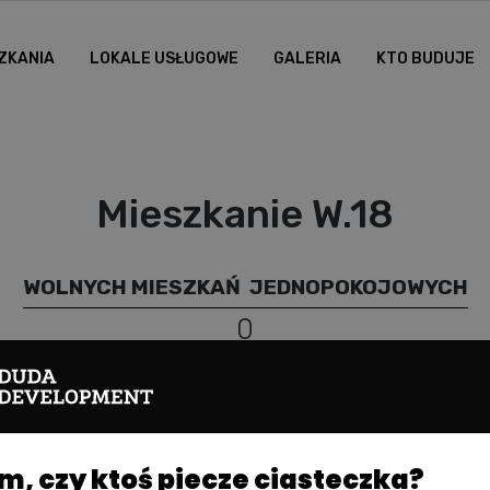
ZKANIA
LOKALE USŁUGOWE
GALERIA
KTO BUDUJE
Mieszkanie W.18
WOLNYCH MIESZKAŃ
JEDNOPOKOJOWYCH
0
, czy ktoś piecze ciasteczka?