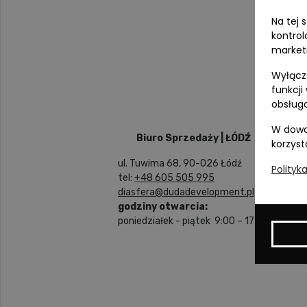
Na tej 
kontrol
market
Wyłącza
funkcji
obsługa
W dowo
Biuro Sprzedaży | ŁÓDŹ
korzyst
ul. Tuwima 68, 90-026 Łódź
Polityk
tel:
+48 605 505 995
diasfera@dudadevelopment.pl
godziny otwarcia:
poniedziałek - piątek 9:00 – 17:00