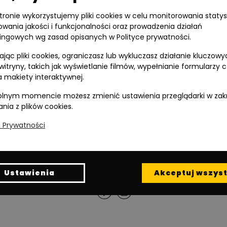
stronie wykorzystujemy pliki cookies w celu monitorowania statys
owania jakości i funkcjonalności oraz prowadzenia działań
ingowych wg zasad opisanych w Polityce prywatności.
jąc pliki cookies, ograniczasz lub wykluczasz działanie kluczowy
 witryny, takich jak wyświetlanie filmów, wypełnianie formularzy 
 makiety interaktywnej.
lnym momencie możesz zmienić ustawienia przeglądarki w zak
ania z plików cookies.
a Prywatności
Inwestycję realizuje spółka Diasfera 3 sp. z o.o.
Read in English
Ustawienia
Akceptuj wszyst