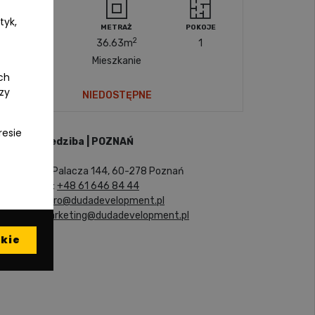
tyk,
PIĘTRO
METRAŻ
POKOJE
2
2
36.63
m
1
Mieszkanie
ch
czy
NIEDOSTĘPNE
resie
Siedziba | POZNAŃ
ul. Palacza 144, 60-278 Poznań
tel:
+48 61 646 84 44
biuro@dudadevelopment.pl
marketing@dudadevelopment.pl
kie