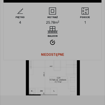
PIĘTRO
METRAŻ
POKOJE
2
4
25.78
m
1
BALKON
NIEDOSTĘPNE