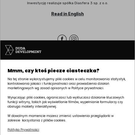
Inwestycję realizuje spółka Diasfera 3 sp. z o.o.
Read in English
Siedziba | POZNAŃ
Mmm, czy ktoś piecze ciasteczka?
ul. Palacza 144, 60-278 Poznań
tel:
+48 61 646 84 44
Na tej stronie wykorzystujemy pliki cookies w celu monitorowania statystyk,
kontrolowania jakości i funkcjonalności oraz prowadzenia działań
biuro@dudadevelopment.pl
marketingowych wg zasad opisanych w Polityce prywatności.
marketing@dudadevelopment.pl
Wyłączając pliki cookies, ograniczasz lub wykluczasz działanie kluczowych
funkcji witryny, takich jak wyświetlanie filmów, wypełnianie formularzy czy
obsługa makiety interaktywnej.
W dowolnym momencie możesz zmienić ustawienia przeglądarki w
zakresie korzystania z plików cookies.
Polityka Prywatności