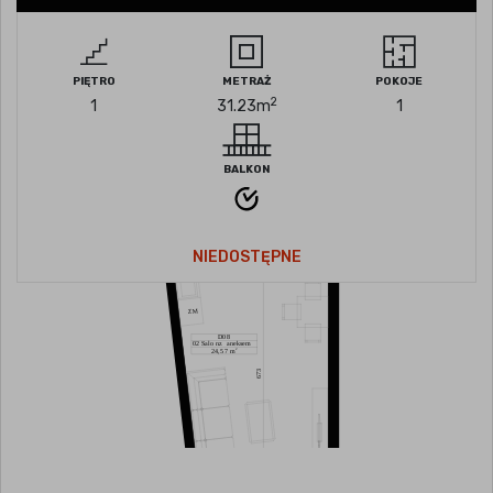
PIĘTRO
METRAŻ
POKOJE
2
1
31.23
m
1
BALKON
NIEDOSTĘPNE