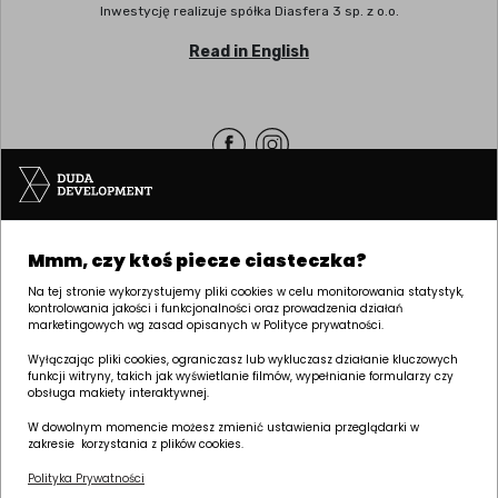
Inwestycję realizuje spółka Diasfera 3 sp. z o.o.
Read in English
Siedziba | POZNAŃ
Mmm, czy ktoś piecze ciasteczka?
ul. Palacza 144, 60-278 Poznań
tel:
+48 61 646 84 44
Na tej stronie wykorzystujemy pliki cookies w celu monitorowania statystyk,
kontrolowania jakości i funkcjonalności oraz prowadzenia działań
biuro@dudadevelopment.pl
marketingowych wg zasad opisanych w Polityce prywatności.
marketing@dudadevelopment.pl
Wyłączając pliki cookies, ograniczasz lub wykluczasz działanie kluczowych
funkcji witryny, takich jak wyświetlanie filmów, wypełnianie formularzy czy
obsługa makiety interaktywnej.
W dowolnym momencie możesz zmienić ustawienia przeglądarki w
zakresie korzystania z plików cookies.
Polityka Prywatności