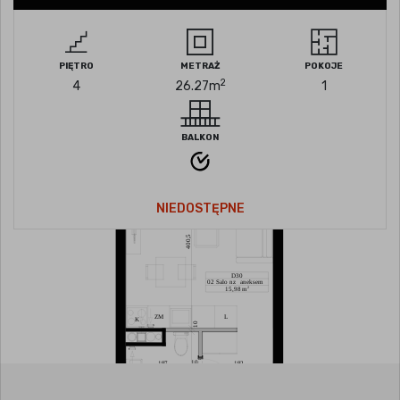
PIĘTRO
METRAŻ
POKOJE
2
4
26.27
m
1
BALKON
NIEDOSTĘPNE