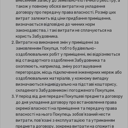
внесенням запису до земельно-іпотечного реєстру, а
також у повному обсязі витрати на укладення
договору про передачу права власності. Розмір цих
витрат залежить від ціни придбання приміщення,
визначається відповідно до чинних норм
законодавства, і такі витрати не сплачуються на
користь Забудовника.
Витрати на виконання змін у приміщенні за
замовленням Покупця, тобто будівельно-
оздоблювальних робіт у приміщенні, які відрізняються
від стандартного оздоблення Забудовника та
охоплюють, наприклад, зміну розташування
перегородок, місць підключення інженерних мереж або
оздоблювальних матеріалів, у кожному випадку
визначаються індивідуально на підставі кошторису,
складеного Забудовником і погодженого Покупцем.
У період від дня передачі Покупцеві предмета договору
до дня укладення договору про встановлення права
окремої власності на приміщення та передачу права
власності на нього Покупець зобов’язаний нести
витрати, пов’язані з експлуатацією та утриманням
предмета договору, зокрема витрати на спожиті в