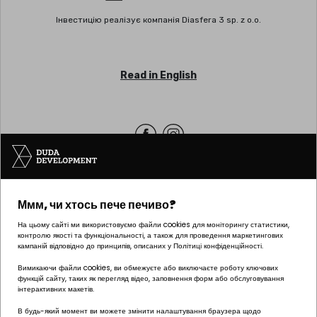
Інвестицію реалізує компанія Diasfera 3 sp. z o.o.
Read in English
Офіс | ПОЗНАНЬ
Ммм, чи хтось пече печиво?
вул. Palacza 144, 60-278 Познань
тел.:
+48 61 646 84 44
На цьому сайті ми використовуємо файли cookies для моніторингу статистики,
контролю якості та функціональності, а також для проведення маркетингових
biuro@dudadevelopment.pl
кампаній відповідно до принципів, описаних у Політиці конфіденційності.
marketing@dudadevelopment.pl
Вимикаючи файли cookies, ви обмежуєте або виключаєте роботу ключових
функцій сайту, таких як перегляд відео, заповнення форм або обслуговування
інтерактивних макетів.
В будь-який момент ви можете змінити налаштування браузера щодо