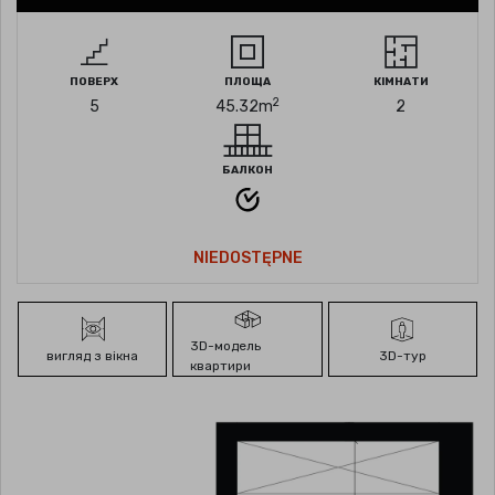
ПОВЕРХ
ПЛОЩА
КІМНАТИ
2
5
45.32
m
2
БАЛКОН
NIEDOSTĘPNE
3D-модель
вигляд з вікна
3D-тур
квартири