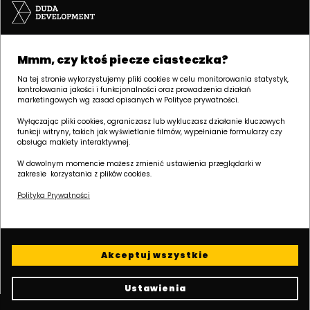
Siedziba | POZNAŃ
Mmm, czy ktoś piecze ciasteczka?
ul. Palacza 144, 60-278 Poznań
tel:
+48 61 646 84 44
Na tej stronie wykorzystujemy pliki cookies w celu monitorowania statystyk,
kontrolowania jakości i funkcjonalności oraz prowadzenia działań
biuro@dudadevelopment.pl
marketingowych wg zasad opisanych w Polityce prywatności.
marketing@dudadevelopment.pl
Wyłączając pliki cookies, ograniczasz lub wykluczasz działanie kluczowych
funkcji witryny, takich jak wyświetlanie filmów, wypełnianie formularzy czy
obsługa makiety interaktywnej.
W dowolnym momencie możesz zmienić ustawienia przeglądarki w
zakresie korzystania z plików cookies.
Polityka Prywatności
Należymy do:
Wspieramy
Wspieramy polski
fundację:
żużel:
Akceptuj wszystkie
Ustawienia
Polityka cookies