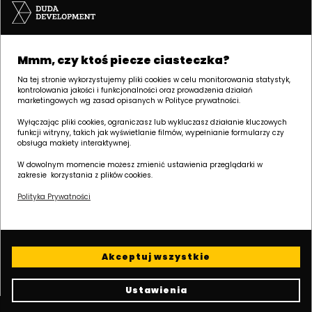
Siedziba | POZNAŃ
Mmm, czy ktoś piecze ciasteczka?
ul. Palacza 144, 60-278 Poznań
tel:
+48 61 646 84 44
Na tej stronie wykorzystujemy pliki cookies w celu monitorowania statystyk,
kontrolowania jakości i funkcjonalności oraz prowadzenia działań
biuro@dudadevelopment.pl
marketingowych wg zasad opisanych w Polityce prywatności.
marketing@dudadevelopment.pl
Wyłączając pliki cookies, ograniczasz lub wykluczasz działanie kluczowych
funkcji witryny, takich jak wyświetlanie filmów, wypełnianie formularzy czy
obsługa makiety interaktywnej.
W dowolnym momencie możesz zmienić ustawienia przeglądarki w
zakresie korzystania z plików cookies.
Polityka Prywatności
Należymy do:
Wspieramy
Wspieramy polski
fundację:
żużel:
Akceptuj wszystkie
Ustawienia
Polityka cookies